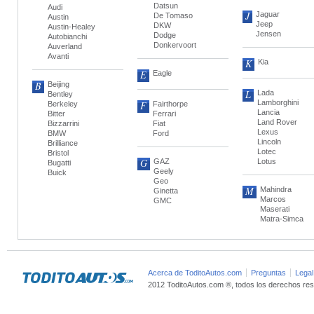
Datsun
Audi
J
Jaguar
De Tomaso
Austin
Jeep
DKW
Austin-Healey
Jensen
Dodge
Autobianchi
Donkervoort
Auverland
Avanti
K
Kia
E
Eagle
B
Beijing
L
Lada
Bentley
Lamborghini
F
Berkeley
Fairthorpe
Lancia
Bitter
Ferrari
Land Rover
Bizzarrini
Fiat
Lexus
BMW
Ford
Lincoln
Brilliance
Lotec
Bristol
G
GAZ
Lotus
Bugatti
Geely
Buick
Geo
M
Mahindra
Ginetta
Marcos
GMC
Maserati
Matra-Simca
Acerca de ToditoAutos.com
Preguntas
Legal
2012 ToditoAutos.com ®, todos los derechos res