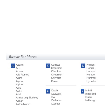
Buscar Por Marca
A
C
H
Abarth
Cadillac
Holden
AC
Caterham
Honda
Acura
Checker
Hudson
Alfa Romeo
Chevrolet
Humber
Allard
Chrysler
Hummer
Alpina
Citroen
Hyundai
Alpine
Alvis
D
I
Dacia
Infiniti
AMC
Daewoo
Innocenti
Ariel
DAF
Isuzu
Armstrong Siddeley
Daihatsu
Italdesign
Ascari
Daimler
Aston Martin