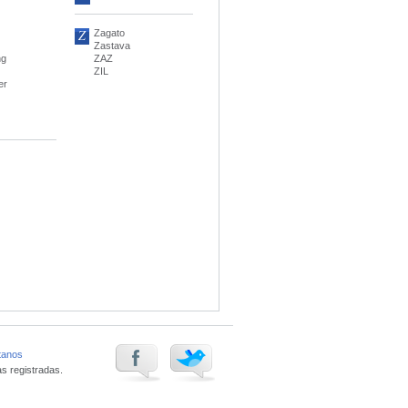
Z
Zagato
Zastava
ng
ZAZ
ZIL
er
tanos
s registradas.