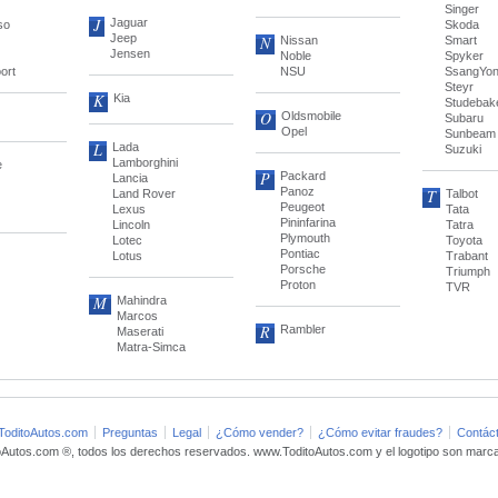
Singer
J
Jaguar
so
Skoda
Jeep
N
Nissan
Smart
Jensen
Noble
Spyker
ort
NSU
SsangYo
Steyr
K
Kia
Studebak
O
Oldsmobile
Subaru
Opel
Sunbeam
L
Lada
Suzuki
Lamborghini
e
P
Packard
Lancia
Panoz
T
Land Rover
Talbot
Peugeot
Lexus
Tata
Pininfarina
Lincoln
Tatra
Plymouth
Lotec
Toyota
Pontiac
Lotus
Trabant
Porsche
Triumph
Proton
TVR
M
Mahindra
Marcos
R
Rambler
Maserati
Matra-Simca
ToditoAutos.com
Preguntas
Legal
¿Cómo vender?
¿Cómo evitar fraudes?
Contác
oAutos.com ®, todos los derechos reservados. www.ToditoAutos.com y el logotipo son marca