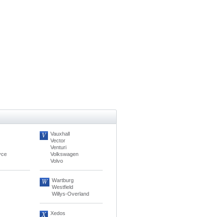
V
Vauxhall
Vector
Venturi
yce
Volkswagen
Volvo
W
Wartburg
Westfield
Willys-Overland
X
Xedos