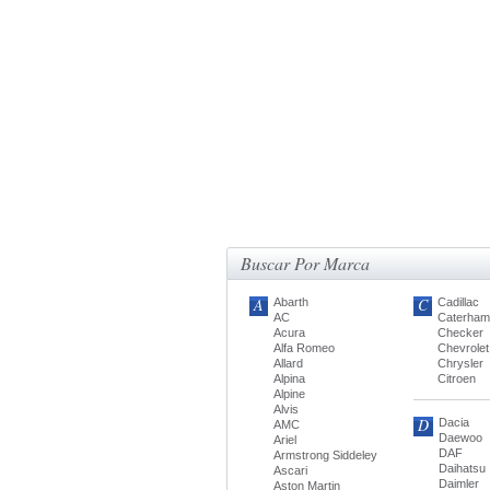
Buscar Por Marca
A
C
Abarth
Cadillac
AC
Caterham
Acura
Checker
Alfa Romeo
Chevrolet
Allard
Chrysler
Alpina
Citroen
Alpine
Alvis
D
Dacia
AMC
Daewoo
Ariel
DAF
Armstrong Siddeley
Daihatsu
Ascari
Daimler
Aston Martin