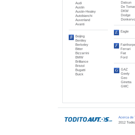
Datsun
Audi
De Toma
Austin
DKW
Austin-Healey
Dodge
Autobianchi
Donkervo
Auverland
Avanti
E
Eagle
B
Beijing
Bentley
F
Berkeley
Fairthorp
Bitter
Ferrari
Bizzarrini
Fiat
BMW
Ford
Brilliance
Bristol
G
GAZ
Bugatti
Geely
Buick
Geo
Ginetta
GMC
Acerca de 
2012 Todit