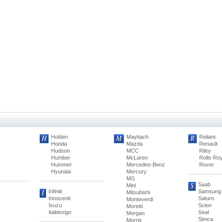
H
M
R
Holden
Maybach
Reliant
Honda
Mazda
Renault
Hudson
MCC
Riley
Humber
McLaren
Rolls-Ro
Hummer
Mercedes-Benz
Rover
Hyundai
Mercury
MG
S
Saab
Mini
I
Infiniti
Samsung
Mitsubishi
Innocenti
Saturn
Monteverdi
Isuzu
Scion
Moretti
Italdesign
Seat
Morgan
Simca
Morris