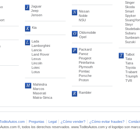
Singer
J
Jaguar
so
Skoda
Jeep
N
Nissan
Smart
Jensen
Noble
Spyker
ort
NSU
SsangYo
Steyr
K
Kia
Studebak
O
Oldsmobile
Subaru
Opel
Sunbeam
L
Lada
Suzuki
Lamborghini
e
P
Packard
Lancia
Panoz
T
Land Rover
Talbot
Peugeot
Lexus
Tata
Pininfarina
Lincoln
Tatra
Plymouth
Lotec
Toyota
Pontiac
Lotus
Trabant
Porsche
Triumph
Proton
TVR
M
Mahindra
Marcos
R
Rambler
Maserati
Matra-Simca
ToditoAutos.com
Preguntas
Legal
¿Cómo vender?
¿Cómo evitar fraudes?
Contác
oAutos.com ®, todos los derechos reservados. www.ToditoAutos.com y el logotipo son marca