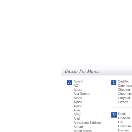
Buscar Por Marca
A
C
Abarth
Cadillac
AC
Caterham
Acura
Checker
Alfa Romeo
Chevrolet
Allard
Chrysler
Alpina
Citroen
Alpine
Alvis
D
Dacia
AMC
Daewoo
Ariel
DAF
Armstrong Siddeley
Daihatsu
Ascari
Daimler
Aston Martin