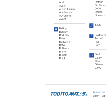
Datsun
Audi
De Toma
Austin
DKW
Austin-Healey
Dodge
Autobianchi
Donkervo
Auverland
Avanti
E
Eagle
B
Beijing
Bentley
F
Berkeley
Fairthorp
Bitter
Ferrari
Bizzarrini
Fiat
BMW
Ford
Brilliance
Bristol
G
GAZ
Bugatti
Geely
Buick
Geo
Ginetta
GMC
Acerca de 
2012 Todit