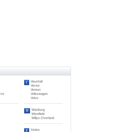
V
Vauxhall
Vector
Venturi
yce
Volkswagen
Volvo
W
Wartburg
Westfield
Willys-Overland
X
Xedos