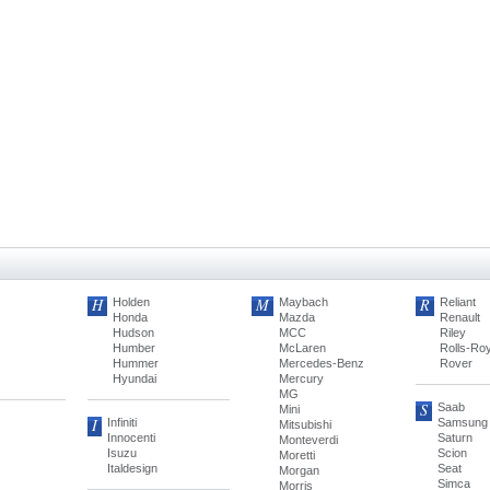
H
M
R
Holden
Maybach
Reliant
Honda
Mazda
Renault
Hudson
MCC
Riley
Humber
McLaren
Rolls-Ro
Hummer
Mercedes-Benz
Rover
Hyundai
Mercury
MG
S
Saab
Mini
I
Infiniti
Samsung
Mitsubishi
Innocenti
Saturn
Monteverdi
Isuzu
Scion
Moretti
Italdesign
Seat
Morgan
Simca
Morris