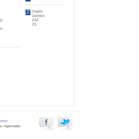
Z
Zagato
Zastava
ng
ZAZ
ZIL
er
tanos
s registradas.