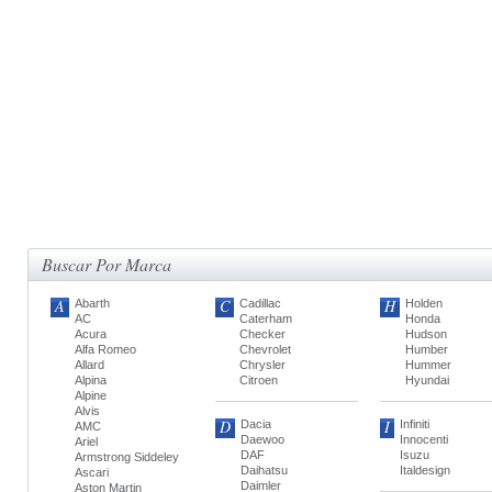
Buscar Por Marca
A
C
H
Abarth
Cadillac
Holden
AC
Caterham
Honda
Acura
Checker
Hudson
Alfa Romeo
Chevrolet
Humber
Allard
Chrysler
Hummer
Alpina
Citroen
Hyundai
Alpine
Alvis
D
I
Dacia
Infiniti
AMC
Daewoo
Innocenti
Ariel
DAF
Isuzu
Armstrong Siddeley
Daihatsu
Italdesign
Ascari
Daimler
Aston Martin