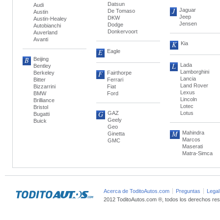
Datsun
Audi
J
Jaguar
De Tomaso
Austin
Jeep
DKW
Austin-Healey
Jensen
Dodge
Autobianchi
Donkervoort
Auverland
Avanti
K
Kia
E
Eagle
B
Beijing
L
Lada
Bentley
Lamborghini
F
Berkeley
Fairthorpe
Lancia
Bitter
Ferrari
Land Rover
Bizzarrini
Fiat
Lexus
BMW
Ford
Lincoln
Brilliance
Lotec
Bristol
G
GAZ
Lotus
Bugatti
Geely
Buick
Geo
M
Mahindra
Ginetta
Marcos
GMC
Maserati
Matra-Simca
Acerca de ToditoAutos.com
Preguntas
Legal
2012 ToditoAutos.com ®, todos los derechos res