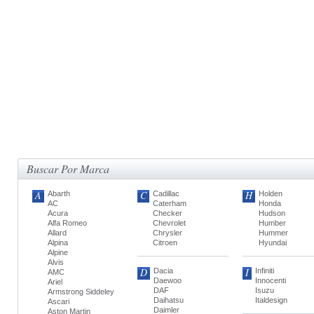
Buscar Por Marca
A
C
H
Abarth
Cadillac
Holden
AC
Caterham
Honda
Acura
Checker
Hudson
Alfa Romeo
Chevrolet
Humber
Allard
Chrysler
Hummer
Alpina
Citroen
Hyundai
Alpine
Alvis
D
I
Dacia
Infiniti
AMC
Daewoo
Innocenti
Ariel
DAF
Isuzu
Armstrong Siddeley
Daihatsu
Italdesign
Ascari
Daimler
Aston Martin