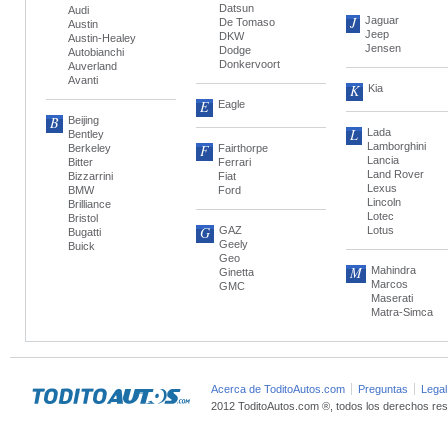
Datsun
Audi
J
Jaguar
De Tomaso
Austin
Jeep
DKW
Austin-Healey
Jensen
Dodge
Autobianchi
Donkervoort
Auverland
Avanti
K
Kia
E
Eagle
B
Beijing
L
Lada
Bentley
Lamborghini
F
Berkeley
Fairthorpe
Lancia
Bitter
Ferrari
Land Rover
Bizzarrini
Fiat
Lexus
BMW
Ford
Lincoln
Brilliance
Lotec
Bristol
G
GAZ
Lotus
Bugatti
Geely
Buick
Geo
M
Mahindra
Ginetta
Marcos
GMC
Maserati
Matra-Simca
Acerca de ToditoAutos.com
Preguntas
Legal
2012 ToditoAutos.com ®, todos los derechos res